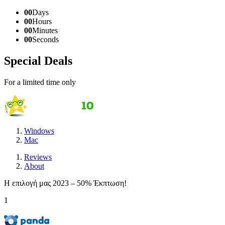
00
Days
00
Hours
00
Minutes
00
Seconds
Special Deals
For a limited time only
Windows
Mac
Reviews
About
Η επιλογή μας 2023 – 50% Έκπτωση!
1