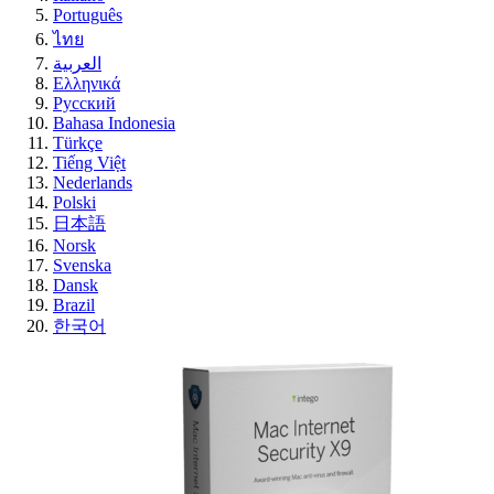
Português
ไทย
العربية
Ελληνικά
Русский
Bahasa Indonesia
Türkçe
Tiếng Việt
Nederlands
Polski
日本語
Norsk
Svenska
Dansk
Brazil
한국어