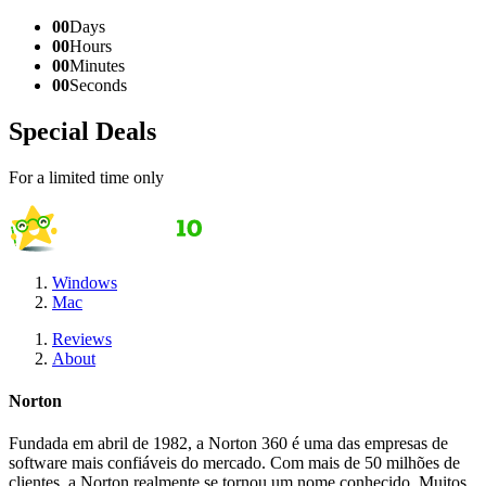
00
Days
00
Hours
00
Minutes
00
Seconds
Special Deals
For a limited time only
Windows
Mac
Reviews
About
Norton
Fundada em abril de 1982, a Norton 360 é uma das empresas de
software mais confiáveis do mercado. Com mais de 50 milhões de
clientes, a Norton realmente se tornou um nome conhecido. Muitos