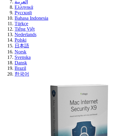
العربية
Ελληνικά
Русский
Bahasa Indonesia
Türkçe
Tiếng Việt
Nederlands
Polski
日本語
Norsk
Svenska
Dansk
Brazil
한국어