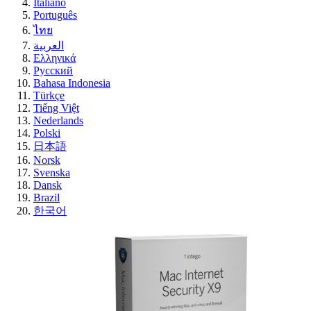
Italiano
Português
ไทย
العربية
Ελληνικά
Русский
Bahasa Indonesia
Türkçe
Tiếng Việt
Nederlands
Polski
日本語
Norsk
Svenska
Dansk
Brazil
한국어