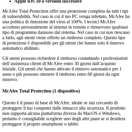
Apple iOS 10 o versioni successive
McAfee Total Protection offre una protezione completa da tutti i tipi
di vulnerabilità. Nel caso in cui il tuo PC venga infettato, McAfee ha
una politica di rimozione del virus al 100%. I tecnici McAfee
accedono personalmente al sistema in remoto e rimuovono qualsiasi
tipo di programma dannoso dal sistema. Nel caso in cui non riescano
a farlo, agli utenti viene offerto un rimborso completo. Questo tipo
di protezione è disponibile per gli utenti che hanno solo il rinnovo
automatico abilitato.
Gli utenti possono richiedere il rimborso contattando i professionisti
dell’assistenza clienti di McAfee entro 30 giorni dall’acquisto
iniziale. Gli utenti che hanno attivato il rinnovo automatico per 1
anno o più possono ottenere il rimborso entro 60 giorni da ogni
rinnovo.
McAfee Total Protection (1 dispositivo)
Questo è il piano di base di McAfee, ideale se stai cercando di
proteggere il tuo computer dalle minacce alla sicurezza. Il prodotto
non supporta alcuna piattaforma diversa da MacOS e Windows,
pertanto è consigliabile scegliere uno degli altri piani se si desidera
proteggere il proprio smartphone o tablet.