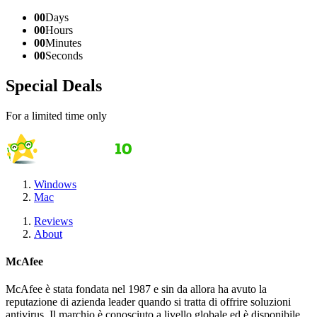
00
Days
00
Hours
00
Minutes
00
Seconds
Special Deals
For a limited time only
Windows
Mac
Reviews
About
McAfee
McAfee è stata fondata nel 1987 e sin da allora ha avuto la
reputazione di azienda leader quando si tratta di offrire soluzioni
antivirus. Il marchio è conosciuto a livello globale ed è disponibile