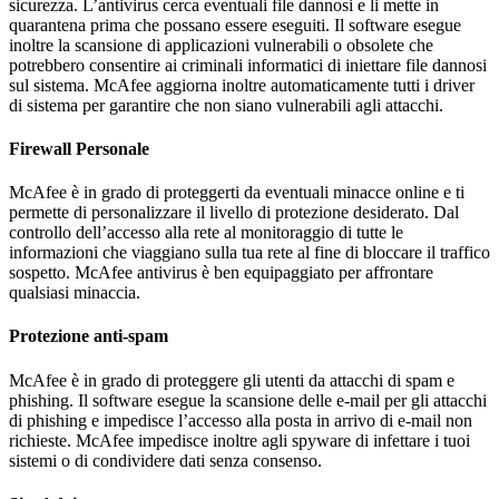
sicurezza. L’antivirus cerca eventuali file dannosi e li mette in
quarantena prima che possano essere eseguiti. Il software esegue
inoltre la scansione di applicazioni vulnerabili o obsolete che
potrebbero consentire ai criminali informatici di iniettare file dannosi
sul sistema. McAfee aggiorna inoltre automaticamente tutti i driver
di sistema per garantire che non siano vulnerabili agli attacchi.
Firewall Personale
McAfee è in grado di proteggerti da eventuali minacce online e ti
permette di personalizzare il livello di protezione desiderato. Dal
controllo dell’accesso alla rete al monitoraggio di tutte le
informazioni che viaggiano sulla tua rete al fine di bloccare il traffico
sospetto. McAfee antivirus è ben equipaggiato per affrontare
qualsiasi minaccia.
Protezione anti-spam
McAfee è in grado di proteggere gli utenti da attacchi di spam e
phishing. Il software esegue la scansione delle e-mail per gli attacchi
di phishing e impedisce l’accesso alla posta in arrivo di e-mail non
richieste. McAfee impedisce inoltre agli spyware di infettare i tuoi
sistemi o di condividere dati senza consenso.