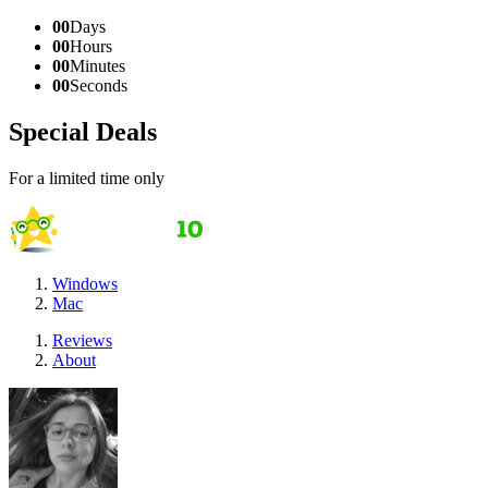
00
Days
00
Hours
00
Minutes
00
Seconds
Special Deals
For a limited time only
Windows
Mac
Reviews
About