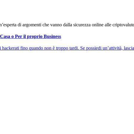
n’esperta di argomenti che vanno dalla sicurezza online alle criptovalute
 Casa o Per il proprio Business
hackerati fino quando non è troppo tardi. Se possiedi un’attività, lasciar