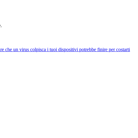
.
e che un virus colpisca i tuoi dispositivi potrebbe finire per costarti