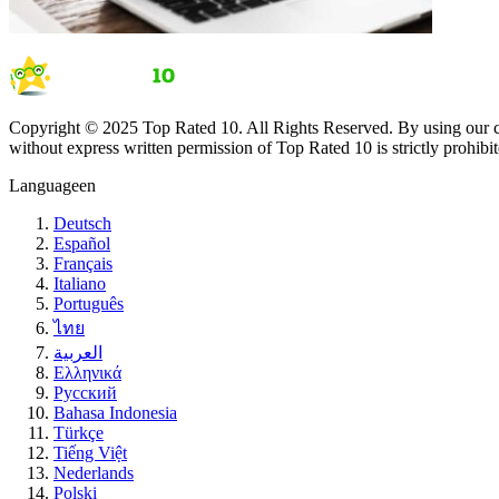
Copyright © 2025 Top Rated 10. All Rights Reserved. By using our co
without express written permission of Top Rated 10 is strictly prohibit
Language
en
Deutsch
Español
Français
Italiano
Português
ไทย
العربية
Ελληνικά
Русский
Bahasa Indonesia
Türkçe
Tiếng Việt
Nederlands
Polski