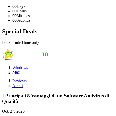
00
Days
00
Hours
00
Minutes
00
Seconds
Special Deals
For a limited time only
Windows
Mac
Reviews
About
I Principali 8 Vantaggi di un Software Antivirus di
Qualità
Oct. 27, 2020