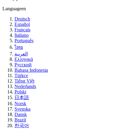
Language
en
Deutsch
Español
Français
Italiano
Português
ไทย
العربية
Ελληνικά
Русский
Bahasa Indonesia
Türkçe
Tiếng Việt
Nederlands
Polski
日本語
Norsk
Svenska
Dansk
Brazil
한국어