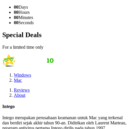
00
Days
00
Hours
00
Minutes
00
Seconds
Special Deals
For a limited time only
Windows
Mac
Reviews
About
Intego
Intego merupakan perusahaan keamanan untuk Mac yang terkenal
dan berdiri sejak akhir tahun 90-an. Didirikan oleh Laurent Marteau,
program antivirus pertama Intego dirilis pada tahun 1997.