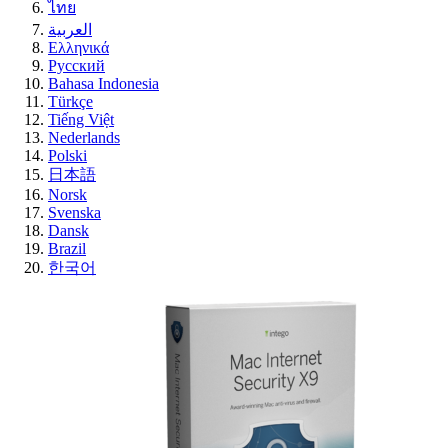
ไทย
العربية
Ελληνικά
Русский
Bahasa Indonesia
Türkçe
Tiếng Việt
Nederlands
Polski
日本語
Norsk
Svenska
Dansk
Brazil
한국어