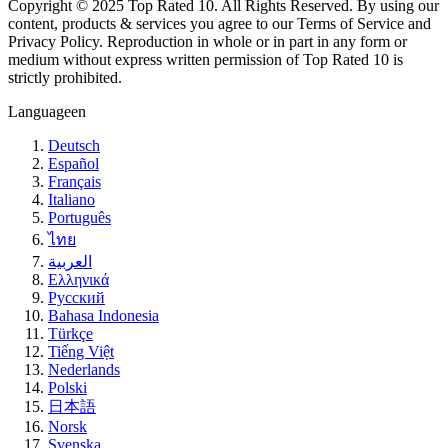
Copyright © 2025 Top Rated 10. All Rights Reserved. By using our
content, products & services you agree to our Terms of Service and
Privacy Policy. Reproduction in whole or in part in any form or
medium without express written permission of Top Rated 10 is
strictly prohibited.
Language
en
Deutsch
Español
Français
Italiano
Português
ไทย
العربية
Ελληνικά
Русский
Bahasa Indonesia
Türkçe
Tiếng Việt
Nederlands
Polski
日本語
Norsk
Svenska