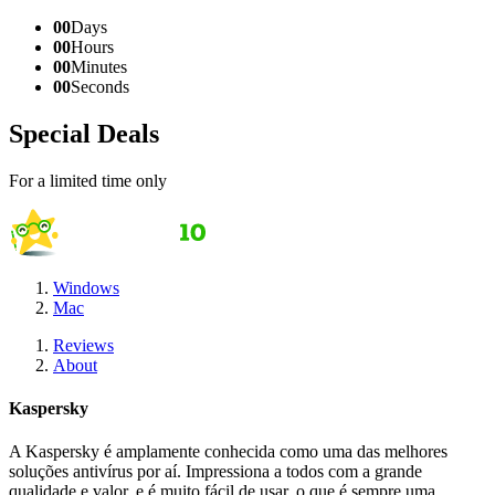
00
Days
00
Hours
00
Minutes
00
Seconds
Special Deals
For a limited time only
Windows
Mac
Reviews
About
Kaspersky
A Kaspersky é amplamente conhecida como uma das melhores
soluções antivírus por aí. Impressiona a todos com a grande
qualidade e valor, e é muito fácil de usar, o que é sempre uma