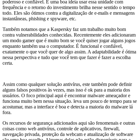
poderoso e confiável. É uma boa ideia usar essa unidade com
frequência e o retorno do investimento brilha nesse sentido o tempo
todo. Eles são ótimos contra a digitalização de e-mails e mensagens
instantâneas, phishing e spyware, etc.
Também notamos que a Kaspersky faz um trabalho muito bom
contra vulnerabilidades conhecidas. Recentemente eles adicionaram
um modo gamer que é muito bom se você quiser jogar alguns jogos
enquanto também usa o computador. É funcional e confiável,
exatamente o que você quer de algo assim. A adaptabilidade é ótima
nessa perspectiva e tudo que você tem que fazer é fazer a escolha
certa.
Assim como qualquer solução antivírus, este também pode definir
alguns falsos positivos às vezes, mas isso é ok para a maioria dos
usuários. O foco principal aqui é encontrar malware ameaçador e
funciona muito bem nessa situação. leva um pouco de tempo para se
acostumar, mas a interface é boa e detecta a maioria do malware lá
fora.
Os recursos de segurança adicionados aqui são fenomenais e outras
coisas como web antivírus, controle de aplicativos, firewall,
navegação privada, proteção da webcam e atualização de software
são uma boa escolha. Algumas delas não estão disponíveis para a