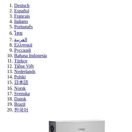
Deutsch
Español
Français
Italiano
Português
ไทย
العربية
Ελληνικά
Русский
Bahasa Indonesia
Türkçe
Tiếng Việt
Nederlands
Polski
日本語
Norsk
Svenska
Dansk
Brazil
한국어