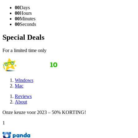
00
Days
00
Hours
00
Minutes
00
Seconds
Special Deals
For a limited time only
Windows
Mac
Reviews
About
Onze keuze voor 2023 – 50% KORTING!
1