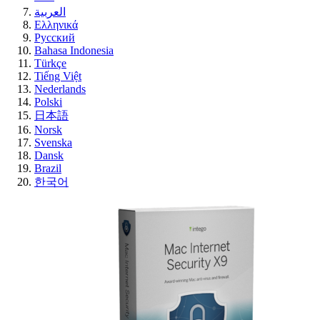
العربية
Ελληνικά
Русский
Bahasa Indonesia
Türkçe
Tiếng Việt
Nederlands
Polski
日本語
Norsk
Svenska
Dansk
Brazil
한국어