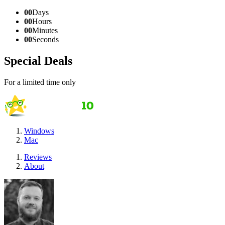
00
Days
00
Hours
00
Minutes
00
Seconds
Special Deals
For a limited time only
Windows
Mac
Reviews
About