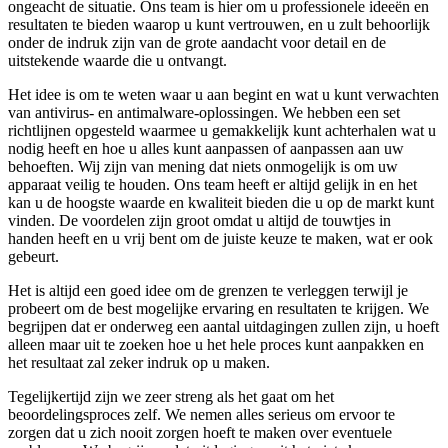
ongeacht de situatie. Ons team is hier om u professionele ideeën en
resultaten te bieden waarop u kunt vertrouwen, en u zult behoorlijk
onder de indruk zijn van de grote aandacht voor detail en de
uitstekende waarde die u ontvangt.
Het idee is om te weten waar u aan begint en wat u kunt verwachten
van antivirus- en antimalware-oplossingen. We hebben een set
richtlijnen opgesteld waarmee u gemakkelijk kunt achterhalen wat u
nodig heeft en hoe u alles kunt aanpassen of aanpassen aan uw
behoeften. Wij zijn van mening dat niets onmogelijk is om uw
apparaat veilig te houden. Ons team heeft er altijd gelijk in en het
kan u de hoogste waarde en kwaliteit bieden die u op de markt kunt
vinden. De voordelen zijn groot omdat u altijd de touwtjes in
handen heeft en u vrij bent om de juiste keuze te maken, wat er ook
gebeurt.
Het is altijd een goed idee om de grenzen te verleggen terwijl je
probeert om de best mogelijke ervaring en resultaten te krijgen. We
begrijpen dat er onderweg een aantal uitdagingen zullen zijn, u hoeft
alleen maar uit te zoeken hoe u het hele proces kunt aanpakken en
het resultaat zal zeker indruk op u maken.
Tegelijkertijd zijn we zeer streng als het gaat om het
beoordelingsproces zelf. We nemen alles serieus om ervoor te
zorgen dat u zich nooit zorgen hoeft te maken over eventuele