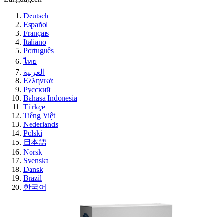
Deutsch
Español
Français
Italiano
Português
ไทย
العربية
Ελληνικά
Русский
Bahasa Indonesia
Türkçe
Tiếng Việt
Nederlands
Polski
日本語
Norsk
Svenska
Dansk
Brazil
한국어