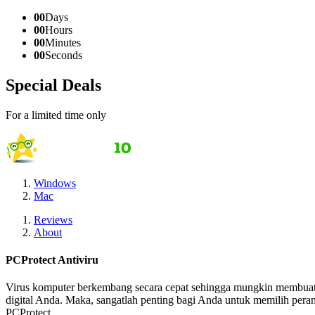
00
Days
00
Hours
00
Minutes
00
Seconds
Special Deals
For a limited time only
Windows
Mac
Reviews
About
PCProtect Antiviru
Virus komputer berkembang secara cepat sehingga mungkin membuat 
digital Anda. Maka, sangatlah penting bagi Anda untuk memilih peran
PCProtect.