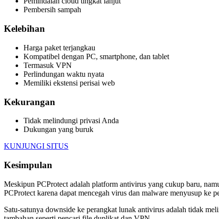
Pemindaian cloud tingkat lanjut
Pembersih sampah
Kelebihan
Harga paket terjangkau
Kompatibel dengan PC, smartphone, dan tablet
Termasuk VPN
Perlindungan waktu nyata
Memiliki ekstensi perisai web
Kekurangan
Tidak melindungi privasi Anda
Dukungan yang buruk
KUNJUNGI SITUS
Kesimpulan
Meskipun PCProtect adalah platform antivirus yang cukup baru, namun
PCProtect karena dapat mencegah virus dan malware menyusup ke p
Satu-satunya downside ke perangkat lunak antivirus adalah tidak melin
tambahan seperti pencari file duplikat dan VPN.