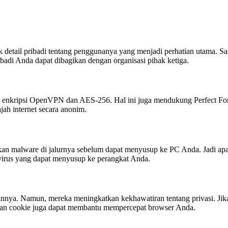
etail pribadi tentang penggunanya yang menjadi perhatian utama. Saa
badi Anda dapat dibagikan dengan organisasi pihak ketiga.
ripsi OpenVPN dan AES-256. Hal ini juga mendukung Perfect Forw
ah internet secara anonim.
ikan malware di jalurnya sebelum dapat menyusup ke PC Anda. Jadi a
virus yang dapat menyusup ke perangkat Anda.
lainnya. Namun, mereka meningkatkan kekhawatiran tentang privasi. Ji
han cookie juga dapat membantu mempercepat browser Anda.