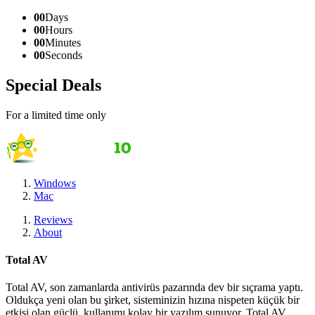
00
Days
00
Hours
00
Minutes
00
Seconds
Special Deals
For a limited time only
Windows
Mac
Reviews
About
Total AV
Total AV, son zamanlarda antivirüs pazarında dev bir sıçrama yaptı.
Oldukça yeni olan bu şirket, sisteminizin hızına nispeten küçük bir
etkisi olan güçlü, kullanımı kolay bir yazılım sunuyor. Total AV,