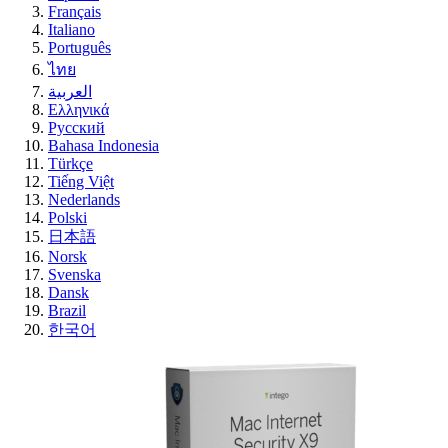
Français
Italiano
Português
ไทย
العربية
Ελληνικά
Русский
Bahasa Indonesia
Türkçe
Tiếng Việt
Nederlands
Polski
日本語
Norsk
Svenska
Dansk
Brazil
한국어