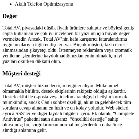
Akıllı Telefon Optimizasyonu
Değer
Total AV, piyasadaki düşük fiyatlı ürünlere sahiptir ve böylesi geniş
çapta kullanılan ve çok iyi incelenen bir yazılım için büyük değer
vermektedir. Ancak, Total AV’nin kafa karıştırıcı faturalandırma
uygulamalarıyla ilgili endişeleri var. Birçok müşteri, fazla ücret
alınmasından şikayetçi oldu. İstenmeyen reklamlara veya otomatik
yenileme işlemlerine kaydolmadığınızdan emin olmak için iyi
yazıları okurken dikkatli olun.
Müşteri desteği
Total AV, müşteri hizmetleri için övgüler alıyor. Mükemmel
olmamakla birlikte, destek ekiplerinin rakipsiz olduğu aşikardır.
Destek ekibi ile e-posta veya telefon aracılığıyla iletişim kurmak
mümkündür, ancak Canlı sohbet özelliği, aklınıza gelebilecek tüm
sorulara cevap almanın en hızlı ve en kolay yoludur. Web siteleri
ayrıca SSS’ler ve diğer faydalı bilgileri içerir. Ek olarak, “Complete
Antivirüs” paketini satın alırsanız, “öncelikli desteğe” sahip
olursunuz; bu, sorgularınızın normal müşterilerden daha önce
alındığı anlamına gelir.