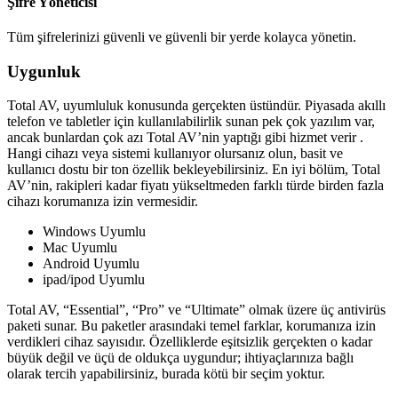
Şifre Yöneticisi
Tüm şifrelerinizi güvenli ve güvenli bir yerde kolayca yönetin.
Uygunluk
Total AV, uyumluluk konusunda gerçekten üstündür. Piyasada akıllı
telefon ve tabletler için kullanılabilirlik sunan pek çok yazılım var,
ancak bunlardan çok azı Total AV’nin yaptığı gibi hizmet verir .
Hangi cihazı veya sistemi kullanıyor olursanız olun, basit ve
kullanıcı dostu bir ton özellik bekleyebilirsiniz. En iyi bölüm, Total
AV’nin, rakipleri kadar fiyatı yükseltmeden farklı türde birden fazla
cihazı korumanıza izin vermesidir.
Windows Uyumlu
Mac Uyumlu
Android Uyumlu
ipad/ipod Uyumlu
Total AV, “Essential”, “Pro” ve “Ultimate” olmak üzere üç antivirüs
paketi sunar. Bu paketler arasındaki temel farklar, korumanıza izin
verdikleri cihaz sayısıdır. Özelliklerde eşitsizlik gerçekten o kadar
büyük değil ve üçü de oldukça uygundur; ihtiyaçlarınıza bağlı
olarak tercih yapabilirsiniz, burada kötü bir seçim yoktur.