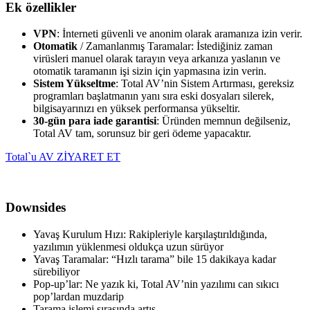
Ek özellikler
VPN
: İnterneti güvenli ve anonim olarak aramanıza izin verir.
Otomatik
/ Zamanlanmış Taramalar: İstediğiniz zaman
virüsleri manuel olarak tarayın veya arkanıza yaslanın ve
otomatik taramanın işi sizin için yapmasına izin verin.
Sistem Yükseltme
: Total AV’nin Sistem Artırması, gereksiz
programları başlatmanın yanı sıra eski dosyaları silerek,
bilgisayarınızı en yüksek performansa yükseltir.
30-gün para iade garantisi
: Üründen memnun değilseniz,
Total AV tam, sorunsuz bir geri ödeme yapacaktır.
Total`u AV ZİYARET ET
Downsides
Yavaş Kurulum Hızı: Rakipleriyle karşılaştırıldığında,
yazılımın yüklenmesi oldukça uzun sürüyor
Yavaş Taramalar: “Hızlı tarama” bile 15 dakikaya kadar
sürebiliyor
Pop-up’lar: Ne yazık ki, Total AV’nin yazılımı can sıkıcı
pop’lardan muzdarip
Tarama işlemi sırasında artış