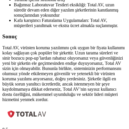
Bağımsız Laboratuvar Testleri eksikliği: Total AV, uzun
süredir devam eden diğer yazılım şirketlerinin kanıtlanmış
sonuçlarından yoksundur
Kafa karıştırıcı Faturalama Uygulamaları: Total AV,
müşterileri yanıltmak ve ekstra ücret almakla suçlanmıştır.
Sonuç
Total AV, virüsten koruma yazılımını çok uygun bir fiyata kullanımı
kolay sağlayan çok popüler bir şirkettir. Uzun tarama süreleri ve
sinir bozucu pop-up’lardan rahatsız oluyorsanız veya güvenliğinizi
yeni bir şirketin
ele
geçirmesinden endişe duyuyorsanız, Total AV
sizin için olmayabilir. Bununla birlikte, sisteminizin performansını
olumsuz yönde etkilemeyen güvenilir ve yetenekli bir virüsten
koruma yazılımı arıyorsanız, doğru yerdesiniz. Şirketle ilgili en
büyük sorun yanıltıcı ücretlerdir, ancak istenmeyen bir şeye
kaydolmamaya dikkat ederseniz, Total AV’nin sayısız kullanıcı
dostu özelliğini, mükemmel uyumluluğu ve sektör lideri müşteri
hizmetini yenmek zordur.