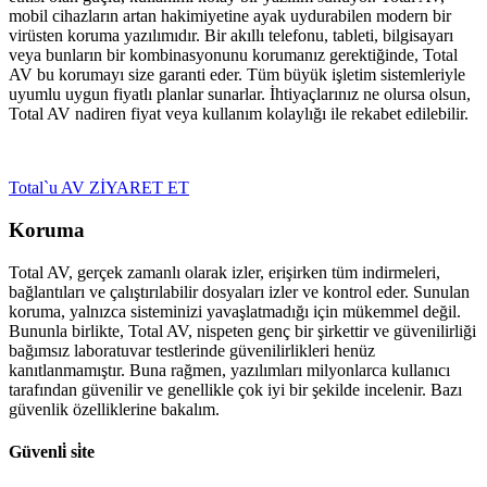
mobil cihazların artan hakimiyetine ayak uydurabilen modern bir
virüsten koruma yazılımıdır. Bir akıllı telefonu, tableti, bilgisayarı
veya bunların bir kombinasyonunu korumanız gerektiğinde, Total
AV bu korumayı size garanti eder. Tüm büyük işletim sistemleriyle
uyumlu uygun fiyatlı planlar sunarlar. İhtiyaçlarınız ne olursa olsun,
Total AV nadiren fiyat veya kullanım kolaylığı ile rekabet edilebilir.
Total`u AV ZİYARET ET
Koruma
Total AV, gerçek zamanlı olarak izler, erişirken tüm indirmeleri,
bağlantıları ve çalıştırılabilir dosyaları izler ve kontrol eder. Sunulan
koruma, yalnızca sisteminizi yavaşlatmadığı için mükemmel değil.
Bununla birlikte, Total AV, nispeten genç bir şirkettir ve güvenilirliği
bağımsız laboratuvar testlerinde güvenilirlikleri henüz
kanıtlanmamıştır. Buna rağmen, yazılımları milyonlarca kullanıcı
tarafından güvenilir ve genellikle çok iyi bir şekilde incelenir. Bazı
güvenlik özelliklerine bakalım.
Güvenli̇ si̇te