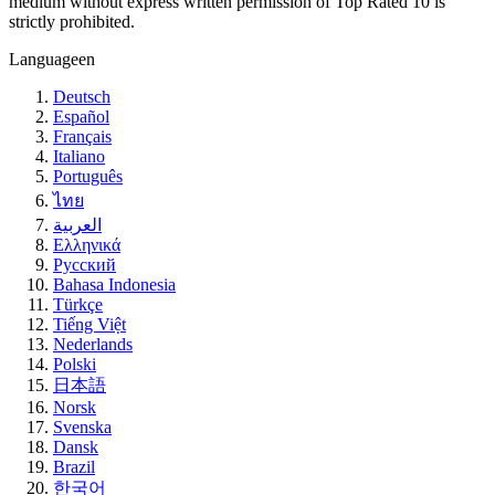
medium without express written permission of Top Rated 10 is
strictly prohibited.
Language
en
Deutsch
Español
Français
Italiano
Português
ไทย
العربية
Ελληνικά
Русский
Bahasa Indonesia
Türkçe
Tiếng Việt
Nederlands
Polski
日本語
Norsk
Svenska
Dansk
Brazil
한국어