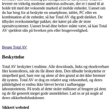
leverer en virkelig moderne antivirus-software, der er i stand til at
holde trit med det voksende marked af mobile enheder. Uanset om
du har brug for at beskytte en smartphone, tablet, PC eller en
kombination af de enheder, så har Total AV dig godt dækket. De
tilbyder overkommelige pakker, der kører på alle de store
operativsystemer. Uanset hvad dine behov måtte være, så kan Total
AV sjældent slås på hverken pris eller brugervenlighed.
Besøg Total AV
Beskyttelse
Total AV beskytter i realtime. Alle downloads, links og eksekverbare
filer kontrolleres, når du får åbner dem. Den tilbudte beskyttelse er
simpelhed god, bare ene og alene af den grund at det ikke bremser
dit system. Total AV er dog en relativt ung virksomhed, og deres
pålidelighed er endnu ikke blevet bevist i uafhængige
laboratorietests. På trods af dette stoler millioner af brugere på dem
og de får generelt meget gode anmeldelser. Lad os se på nogle af
deres sikkerhedsfunktioner.
Sikkert websted