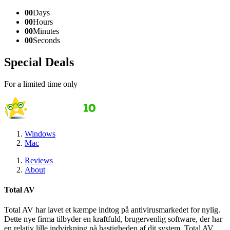
00
Days
00
Hours
00
Minutes
00
Seconds
Special Deals
For a limited time only
Windows
Mac
Reviews
About
Total AV
Total AV har lavet et kæmpe indtog på antivirusmarkedet for nylig.
Dette nye firma tilbyder en kraftfuld, brugervenlig software, der har
en relativ lille indvirkning på hastigheden af dit system. Total AV