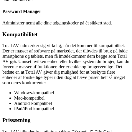
Password Manager
Administrer nemt alle dine adgangskoder på ét sikkert sted.
Kompatibilitet
Total AV udmærker sig virkelig, når det kommer til kompatibilitet.
Der er masser af software på markedet, der tilbydes til brug på både
smartphone og tablets, men få imødekommer dem begge som Total
AV gør. Uanset hvilken enhed eller hvilket system du bruger, kan du
forvente masser af funktioner, der er enkle og brugervenlige. Det
bedste er, at Total AV giver dig mulighed for at beskytte flere
enheder af forskellige typer uden dog at hæve prisen helt så meget
som deres konkurrenter.
Windows-kompatibel
Mac-kompatibel
Android-kompatibel
iPad/iPod kompatibel
Prissætning
Total AV tilbyder tre antiviruspakker, “Essential”, “Pro” og