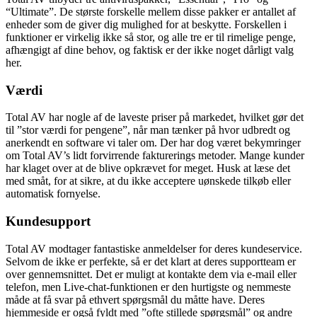
“Ultimate”. De største forskelle mellem disse pakker er antallet af
enheder som de giver dig mulighed for at beskytte. Forskellen i
funktioner er virkelig ikke så stor, og alle tre er til rimelige penge,
afhængigt af dine behov, og faktisk er der ikke noget dårligt valg
her.
Værdi
Total AV har nogle af de laveste priser på markedet, hvilket gør det
til ”stor værdi for pengene”, når man tænker på hvor udbredt og
anerkendt en software vi taler om. Der har dog været bekymringer
om Total AV’s lidt forvirrende fakturerings metoder. Mange kunder
har klaget over at de blive opkrævet for meget. Husk at læse det
med småt, for at sikre, at du ikke acceptere uønskede tilkøb eller
automatisk fornyelse.
Kundesupport
Total AV modtager fantastiske anmeldelser for deres kundeservice.
Selvom de ikke er perfekte, så er det klart at deres supportteam er
over gennemsnittet. Det er muligt at kontakte dem via e-mail eller
telefon, men Live-chat-funktionen er den hurtigste og nemmeste
måde at få svar på ethvert spørgsmål du måtte have. Deres
hjemmeside er også fyldt med ”ofte stillede spørgsmål” og andre