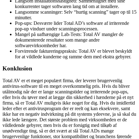
Langsom installationshastighed: Sammenlignet med sine
konkurrenter tager softwaren lang tid om at installere.
Langsomme scanninger: Selv “hurtig scanning” tager op til 15
minutter.
Pop-ups: Desværre lider Total AD’s software af irriterende
pop-up vinduer under scanningsprocessen.
Mangel på uafhængige Lab-Tests: Total AV mangler de
dokumenterede resultater som mange andre
softwarevirksomheder har.
Forvirrende faktureringspraksis: Total AV er blevet beskyldt
for at vildlede kunderne og ramme dem med ekstra gebyrer.
Konklusion
Total AV er et meget populært firma, der leverer brugervenlig
antivirus-software til en meget overkommelig pris. Hvis du bliver
utålmodig når der er lange scanningstider og irriterende pop-ups,
eller hvis du tøver med at lægge din sikkerhed i hænderne på et nyt
firma, så er Total AV muligvis ikke noget for dig. Hvis du imidlertid
leder efter et antivirusprogram der er reelt og kan eksekvere, samt
ikke har en negativ indvirkning på dit systems ydeevne, ja så skal du
ikke lede længere. Det største problem med virksomheden er de
vildledende gebyrer, men hvis du er forsigtig med tilkøb af
unødvendige ting, så er det svært at slå Total ADs mange
brugervenlige funktioner, stor kompatibilitet og branchens førende